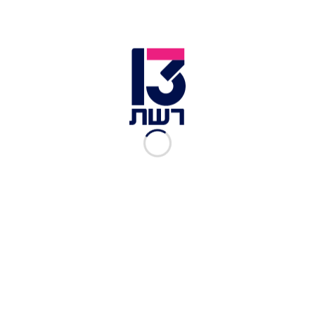
לשירות לפני כמעט 20 שנים. המטוס החדש, ששמו
הזמני הוא "Tempest", אמור לשאת עליו את כלי
הנשק החדישים ביותר.
העבודה על פיתוח כלי הטיס החדש נמצאת בעיצומה,
כשהמטרה היא לייצר מטוס שיוכל להגיח בצורה
מהירה, להשתמש בחיישנים מהחזית הטכנולוגית ואף
בבינה מלאכותית, שתוכל לסייע לטייס בזמן אמת, אם
הוא נמצא במצב של הלם או לחץ קיצוני.
מטוס ה-''Tempest'' החדשני | צילום: אתר חיל האוויר הבריטי