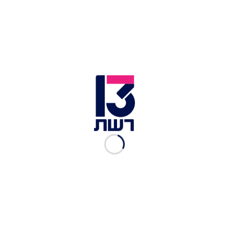
האריס במתקפה על טראמפ: "עדים לנטישה מוחלטת של ערכים"
| צילום: רויטרס