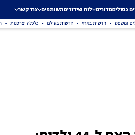
.
Application error: a clien
ים כפולים
מדורים
לוח שידורים
השותפים
צרו קשר
ים ומשפט
חדשות בארץ
חדשות בעולם
כלכלה וצרכנות
ת