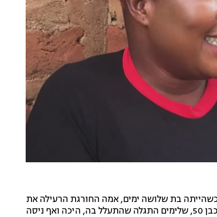
 כשהייתה בת שלושה ימים, אמה החורגת הרעילה את
אחיותיה וכאמור, בגיל 12 היא נישאה בכוח לאדם מבוגר כבן 50, שלימים התגלה שהתעלל בה, היכה ואף ניסה