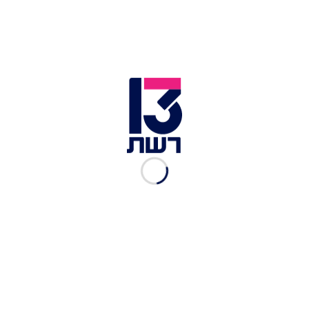
לרעה על אורח חייהם ותפקודם באופן יומיומי, ומעל
50% הרגישו צער, חרדה, כעס, חוסר אונים או אשמה
בהקשר לנושא.
לכתבות נוספות בחדשות 13 >>
הסלולרי, המחשב והמייל: הישראלים חשופים מתמיד
למתקפות סייבר
לא חותמת גומי, שליחה של הציבור
בגלל הפרת זכויות אדם: ממשל ביידן בולם חלק
מהסיוע למצרים