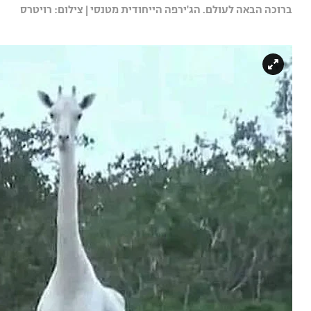
ברוכה הבאה לעולם. הג'ירפה הייחודית מטנסי | צילום: רויטרס