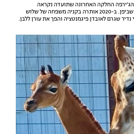
ן החיות בטנסי, דייוויד ברייט, אמר לרשת CBS כי הג'ירפה החלקה האחרונה שתועדה נקראה
"טושיקו", והיא נולדה ב-1972 בגן החיות "אואנו" בטוקיו שביפן. ב-2020 אותרה בקניה משפחה של שלוש
 נדיר שגרם לאובדן פיגמנטציה והפך את עורן ללבן.