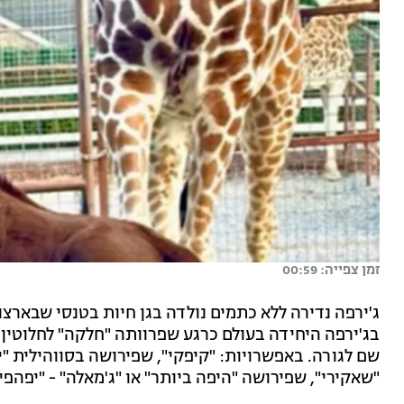
זמן צפייה: 00:59
ג'ירפה נדירה ללא כתמים נולדה בגן חיות בטנסי שבארצ
בג'ירפה היחידה בעולם כרגע שפרוותה "חלקה" לחלוטין
שם לגורה. באפשרויות: "קיפקי", שפירושה בסווהילית "יי
"שאקירי", שפירושה "היפה ביותר" או "ג'מאלה" - "יפהפיי