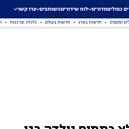
.
Application error: a clien
ים כפולים
מדורים
לוח שידורים
השותפים
צרו קשר
ים ומשפט
חדשות בארץ
חדשות בעולם
כלכלה וצרכנות
ת