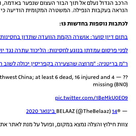
הרכב הגדול נעלם אל תוך הבור העצום שנפער באדמה, ול
הנראה בעקבות הנפילה. המשטרה המקומית הודיעה כי ה
לכתבות נוספות בחדשות 13:
בתום דיון סוער: אושרה הקמת הוועדה שתדון בחסינות 
לפני פרסום עמדתו בנוגע לחסינות: הליכוד עתרה נגד י
ר"מ בריטניה: "מרוצה שהצעירה בקפריסין יכולה לשוב ה
northwest China; at least 6 dead, 16 injured and 4
missing (BNO)
pic.twitter.com/1BeMkU0EO9
— ®️BELAAZ (@TheBelaaz)
14 בינואר 2020
צוות חילוץ והצלה נמצא במקום, ופועל על מנת לאתר את ה