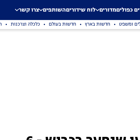
.
Application error: a clien
ים כפולים
מדורים
לוח שידורים
השותפים
צרו קשר
ים ומשפט
חדשות בארץ
חדשות בעולם
כלכלה וצרכנות
ת