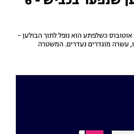
סין: אוטובוס נפל לבולען שנפער בכביש - 6
אוטובוס כשלפתע הוא נופל לתוך הבולען -
עליו. 16 בני אדם נפצעו, עשרה מוגדרים נעדרים. המשטרה