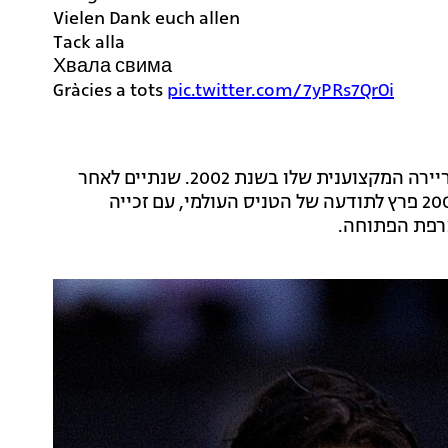
Vielen Dank euch allen
Tack alla
Хвала свима
Gràcies a tots
pic.twitter.com/7yPRs7QrOi
נדאל בן ה-38, יליד העיר מיורקה שבספרד, החל את הקריירה המקצוענית שלו בשנת 2002. שנתיים לאחר
מכן זכה בטרניר המקצועני הראשון שלו בפולין. בשנת 2005 פרץ לתודעה של הטניס העולמי, עם זכייה
צרפת הפתוחה.