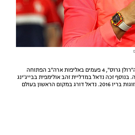
בסך הכל זכה נדאל 14 פעמים באליפות צרפת הפתוחה, ה"רולן גרוס", 4 פעמים באליפות ארה"ב הפתוחה
 בנוסף זכה נדאל במדליית זהב אולימפית בבייג'ינג
2008 בטורניר היחידים, ובמדליית זהב נוספת בטורניר הזוגות בריו 2016. נדאל דורג במקום הראשון בעולם