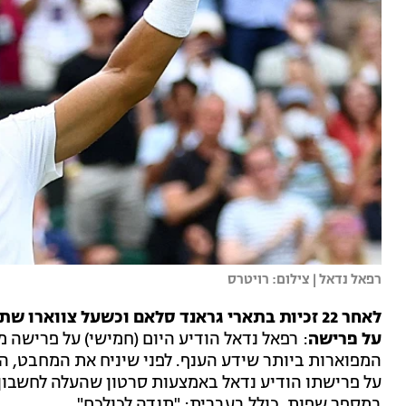
רפאל נדאל | צילום: רויטרס
לאחר 22 זכיות בתארי גראנד סלאם וכשעל צווארו 
על פרישה
: רפאל נדאל הודיע היום (חמישי) על פרישה 
המפוארות ביותר שידע הענף. לפני שיניח את המחבט, הוא
על פרישתו הודיע נדאל באמצעות סרטון שהעלה לחשבון 
במספר שפות, כולל בעברית: "תודה לכולכם".