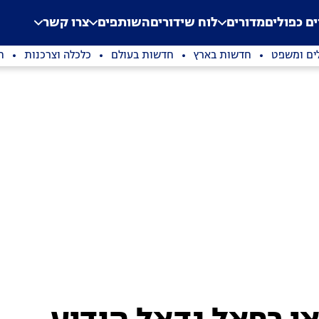
.
Application error: a clien
ים כפולים
מדורים
לוח שידורים
השותפים
צרו קשר
ים ומשפט
חדשות בארץ
חדשות בעולם
כלכלה וצרכנות
ת