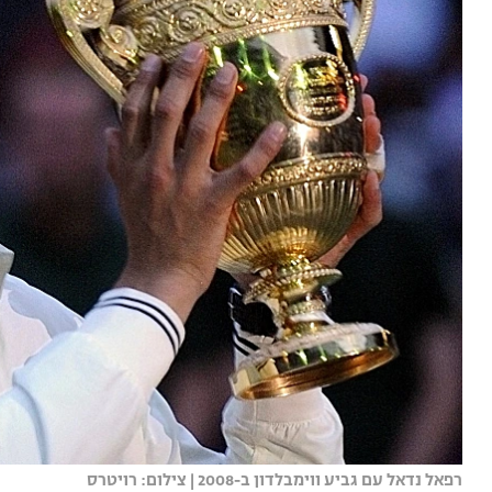
רפאל נדאל עם גביע ווימבלדון ב-2008 | צילום: רויטרס