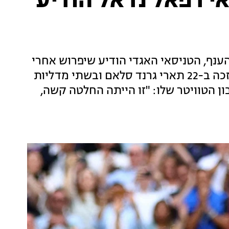
י רפאל נדאל הודיע
נף, הטניסאי האגדי הודיע שיפרוש אחרי
שייצג את ספרד בגביע דיוויס הקרוב. נדאל, שזכה ב-22 תארי גרנד סלאם ובשתי מדליות
ן הטוויטר שלו: "זו הייתה החלטה קשה,