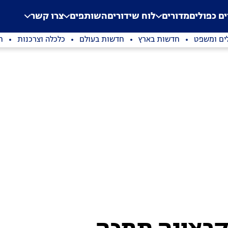
.
Application error: a clien
ים כפולים
מדורים
לוח שידורים
השותפים
צרו קשר
ים ומשפט
חדשות בארץ
חדשות בעולם
כלכלה וצרכנות
ת