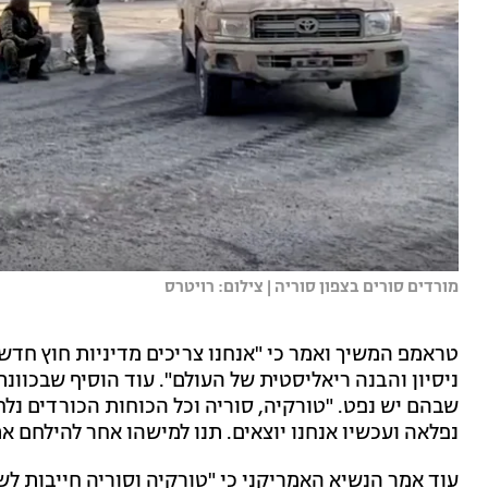
מורדים סורים בצפון סוריה | צילום: רויטרס
טראמפ המשיך ואמר כי "אנחנו צריכים מדיניות חוץ חדש
ניסיון והבנה ריאליסטית של העולם". עוד הוסיף שבכוו
שבהם יש נפט. "טורקיה, סוריה וכל הכוחות הכורדים נל
נפלאה ועכשיו אנחנו יוצאים. תנו למישהו אחר להילחם א
עוד אמר הנשיא האמריקני כי "טורקיה וסוריה חייבות לש