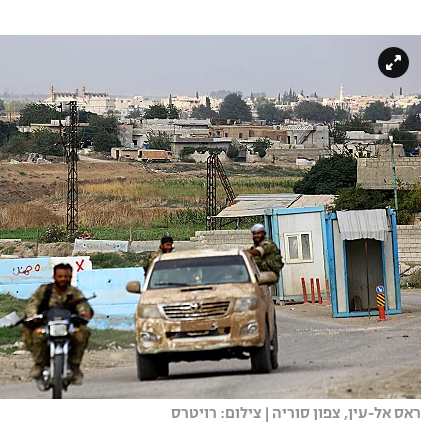
ראס אל-עין, צפון סוריה | צילום: רויטרס