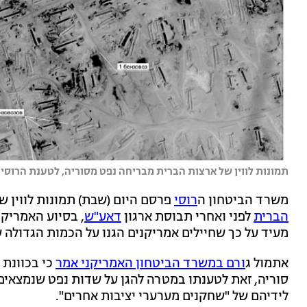
תמונות לווין של ארצות הברית מבריחה נפט מסוריה, לטענת הרוסים
משרד הביטחון ה
רוסי
פרסם היום (שבת) תמונות לווין ש
הברית
לפני ואחרי תבוסת ארגון
דאע"ש
, בסיוע האמריקנ
מעיד על כך שחיילים אמריקנים הגנו על הכמות הגדולה ש
אתמול ג
ורם במשרד הביטחון האמריקני אמר
כי בכוונת 
סוריה, זאת לטענתו במטרה להגן על שדות נפט שנמצאים ב
לידיהם של "שחקנים מערערי יציבות אחרים".