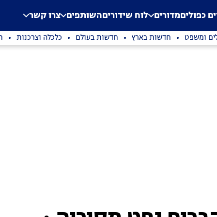
.
Application error: a clien
ים כפולים
מדורים
לוח שידורים
השותפים
צרו קשר
ים ומשפט
חדשות בארץ
חדשות בעולם
כלכלה וצרכנות
ת