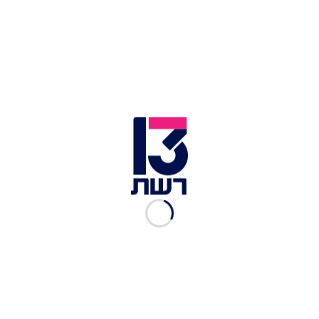
חוזר לבית הלבן. הנשיא טראמפ | צילום: רויטרס