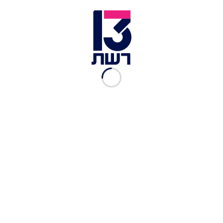
צילום תמונה ראשית: Chesdovi/Wikipedia
זמן צפייה: 00:39
שגרירות ישראל הייתה מטרה לפיגוע איראני. כך דווח
הערב (רביעי) ב"טיימס" הבריטי. לפי הדיווח, שמונה
איראנים שנעצרו באחרונה בבריטניה חשודים שתכננו
לפגוע בשגרירות, שממוקמת בדרום קנזינגטון
שבלונדון: "אנשי היחידה ללוחמה בטרור, בסיוע הצבא
הבריטי, ביצעו מעצרים בסוף השבוע מחשש לפיגוע
קרוב".
ארבעה מהחשודים, בני 29 עד 46, נעצרו ונחקרו.
חשוד נוסף בן 24 שוחרר בערבות. שלושה חשודים