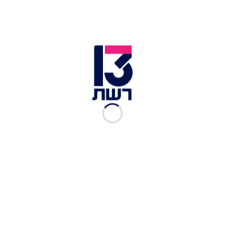
כריש (ארכיון) | צילום: shutterstock
אימה במצרים:
תייר נהרג היום (ראשון) לאחר
שהותקף על ידי כריש באתר נופש בעיירה התיירותית
המצרית מרסה אלאם, הממוקמת בחוף המערבי של
הים האדום. בהודעת הרשויות אודות התקיפה, בה
נפצע תייר נוסף, לא צוינו פרטים בנוגע לזהות ההרוג.