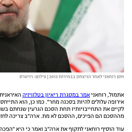
חסן רוחאני לאחר הניצחון בבחירות 2013 | צילום: רויטרס
אתמול, רוחאני
אמר במסגרת ריאיון בטלוויזיה
האיראנית כ
אירופה עלולים להיות בסכנה מחר". כמו כן, הוא התייחס 
מההסכם הם הפיכים, ההסכם לא מת. ארה"ב צריכה לחזור להסכם הגרעי
עוד הוסיף רוחאני לתקוף את ארה"ב ואמר כי היא "הפכה