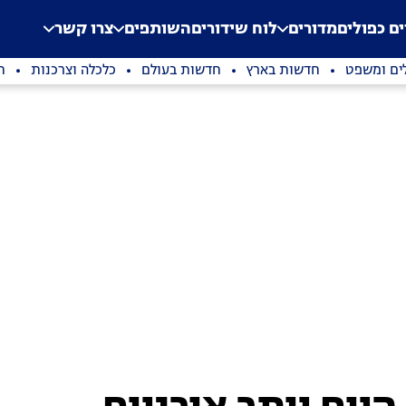
.
Application error: a clien
ים כפולים
מדורים
לוח שידורים
השותפים
צרו קשר
ים ומשפט
חדשות בארץ
חדשות בעולם
כלכלה וצרכנות
ת