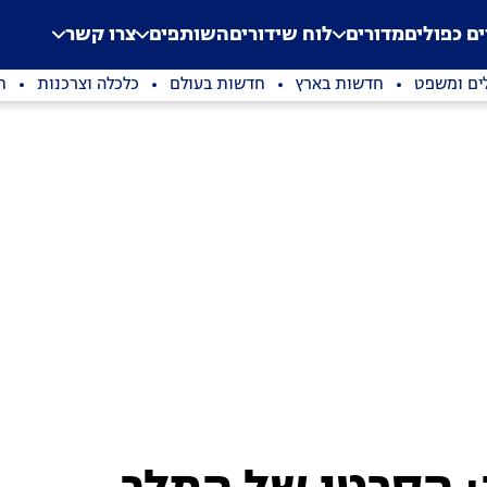
.
Application error: a clien
ים כפולים
מדורים
לוח שידורים
השותפים
צרו קשר
ים ומשפט
חדשות בארץ
חדשות בעולם
כלכלה וצרכנות
ת