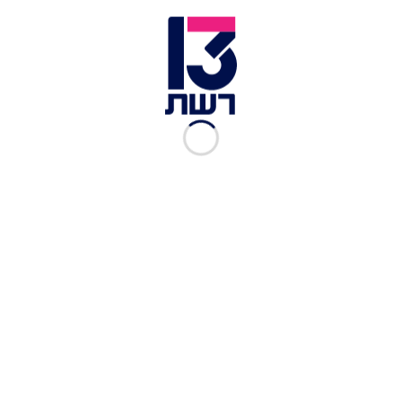
הראו סימני דאגה או חרדה. בנוסף, רכישתם
הפתאומית של אייפון 14, שעולה כמאה אלף רופי
(כ-4,500 ש"ח), עוררה חשד בקרב השכנים לאור
העובדה שהמשפחה סבלה מקשיים כלכליים.
האם הודתה בסופו של דבר שהיא ובעלה אכן מכרו את
תינוקם כדי לרכוש את המכשיר, כנראה בשל יכולות
הצילום הגבוהות שלו. בנוסף, נחשף כי לפני שניסה
למכור את התינוק, האב ניסה למכור גם את בתו בת
השבע. המשטרה הגישה תביעה נגד בני הזוג, וגם
האישה שקנתה את התינוק עומדת לדין פלילי בגין
סחר בבני אדם. החקירה עדיין נמשכת.