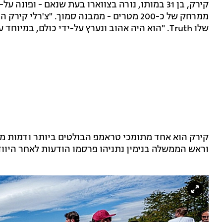
קירק, בן 31 במותו, נורה בצווארו בעת שנאם - ופ
ממרחק של כ-200 מטרים - ממבנה סמוך. "צ'ר
שלו Truth. "הוא היה אהוב ונערץ על-ידי כולם, במיוחד על ידי, ועכשיו הוא כבר לא איתנו".
קירק הוא אחד מתומכי טראמפ הבולטים ביותר ודמות 
וראש הממשלה בנימין נתניהו פרסמו הודעות לאחר היוודע