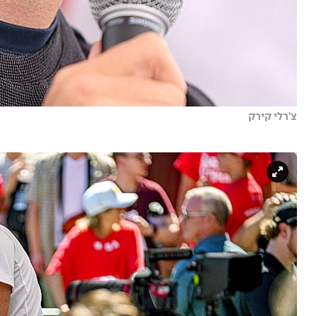
צ'רלי קירק