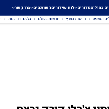
.
Application error: a clien
ים כפולים
מדורים
לוח שידורים
השותפים
צרו קשר
ים ומשפט
חדשות בארץ
חדשות בעולם
כלכלה וצרכנות
ת