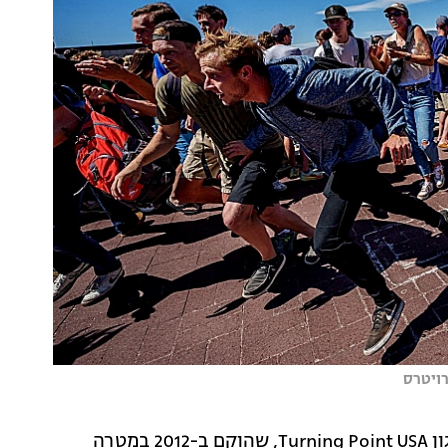
רויטרס
קירק היה פעיל פוליטי שמרני אמריקני, מייסד ונשיא ארגון Turning Point USA, שהוקם ב-2012 במטרה