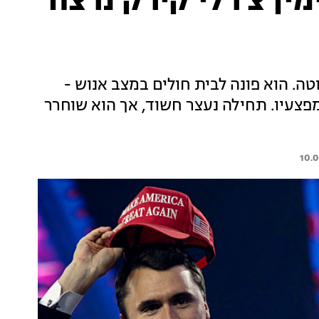
ין צ'רלי קירק נרצח
טת יוטה. הוא פונה לבית חולים במצב אנוש -
פצעיו. תחילה נעצר חשוד, אך הוא שוחרר
10.