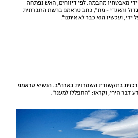
ונה על-ידי מאבטחיו מהבמה. לפי דיווחים, האש נפתחה
לי קירק הגדול והאגדי - מת", כתב טראמפ ברשת החברתית
מרכזית בתקשורת השמרנית בארה"ב. הנשיא טראמפ
 דבר הירי, וקראו: "התפללו למענו".