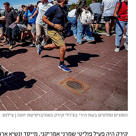
המונים נמלטים בעת הירי בצ'רלי קירק באוניברסיטת יוטה | צילום: 