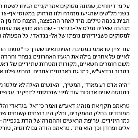
על פי דיווחים, שמונה מסוקים אמריקניים הגיחו לשטח הא
ב
הבית בכמה טילים. מיד לאחר ההפצצה, הוצנח כוח מן המ
מנהרה שאליה נמלט אל-בגדאד - שם הוא פוצץ את עצמו 
למסוקים כשבידיהים גופתו של אל-בגדאדי. כל הפעולה 
עוד ציין טראמפ במסיבת העיתונאים שערך כי "גופתו ה
לאיים על אחרים בילה את רגעיו האחרונים בפחד וחרדה 
משם חומרים חשאיים, מקורות ומטרות עתידיים של דאע
בטרור ובדאע"ש, כמו גם בארגונים אחרים. הזרוע שלנו א
"היה אדם רע מאוד", המשיך, "האנשים האלה לא ימלטו מ
במנוסה שנים ארוכות עוד לפני שנכנסתי לתפקיד. עכשיו
טראמפ תקף את מנהיג דאע"ש ואמר כי "אל-בגדאדי והלוזרי
מפוחדים בחלק מהמקרים, וחלק היו רוצחים קשוחים שרצח
כמו היזידים. עריפת הראשים וההמרה של הדת בכפייה - 
אלים ופחדן וכך הוא מת". טראמפ הודה גם לרוסיה, טורקי