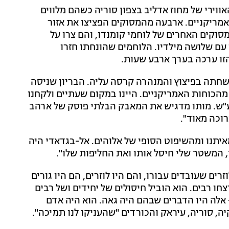
ווירי של מחוז אדליב בצפון סוריה כשהם מלווים
שני מל"טים שהגיעו ממזרח ולוו מרחוק במטוסי אף-16 אמריקניים. ארבעה מהמסוקים הפציצו את אזור
סוקים האחרים של לוחמי קומנדו, והם צרו על
עם שלושה מילדיו. הלוחמים שהונחתו חזרו
הזו ערכה בערך ארבע שעות.
ושחתה בפיצוץ והמנהרה קרסה עליה. הבריון שניסה
מהכוחות האמריקניים. היינו במקום שעתיים ולקחנו
"ש. מותו מדגיש את המאבק הבלתי פוסק של ארהב
רוכה מאוד".
איתנו ומהשיפוט הסופי של אלוהים. אל-בגדאדי היה
, המשטר שלי חיסל אותו ואת החליפות שלו".
ם שעובדים עבורו, והם היו לוזרים, הם היו גורים
ו רבים. הוא הוביל חיסולים של יחידים ושל רבים
אלה היו הדברים שבהם היה גאה. הוא היה אדם
ה, סוריה, עיראק והכורדים "שהעניקו לנו תמיכה".