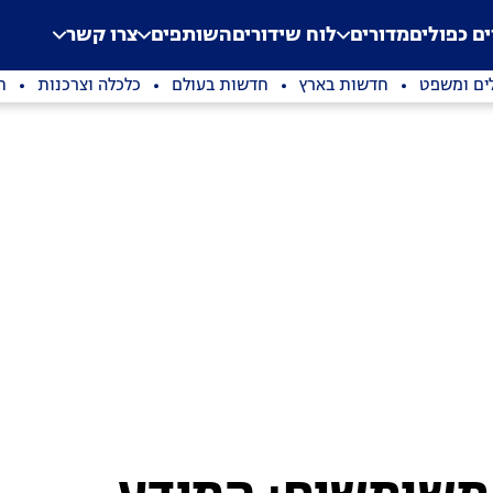
.
Application error: a clien
ים כפולים
מדורים
לוח שידורים
השותפים
צרו קשר
ים ומשפט
חדשות בארץ
חדשות בעולם
כלכלה וצרכנות
ת