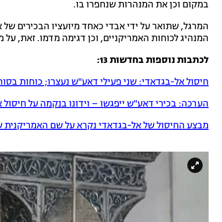
במקום וכן את המנהרות שנחפרו בו.
המרגל, שתואר על ידי אבדי כאחד מיועציו הבכירים של 
המנהיג לכוחות האמריקניים, וכן דגימה מדמו. זאת, על מ
לכתבות נוספות בחדשות 13:
חיסול אל-בגדאדי: שני פעילי דאע"ש נעצרו; כוחות בסור
הערכה: בכירי דאע"ש ייפגשו – וידונו בנקמה על חיסול 
מבצע החיסול של אל-בגדאדי נקרא על שם האמריקנית 