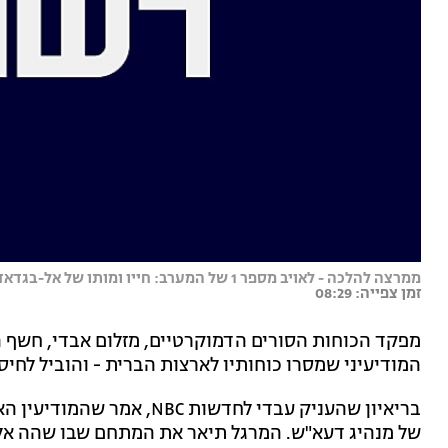
ממרצה להלכה - לאויב מספר 1 של המערב: חייו ומותו של אל-בגדאדי
זמן צפייה: 08:29
מפקד הכוחות הסורים הדמוקרטיים, מזלום אבדי, חשף ה
המודיעיני שמסרו כוחותיו לארצות הברית - והוביל לחיס
בריאיון שהעניק עבדי לחדשות
של מנהיג דעא"ש. המרגל תיאר את המתחם שבו שהה אל-