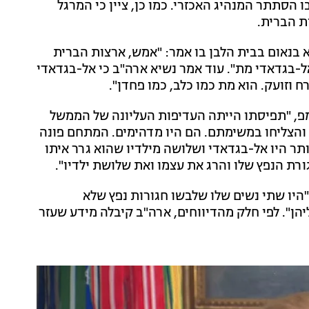
הסתתר המנהיג האכזרי. כמו כן, ציין כי המרגל
ת הברית.
 בנאום בבית הלבן בו אמר: "אמש, ארצות הברית
-בגדאדי מת". עוד אמר נשיא ארה"ב כי אל-בגדאדי
 וזועק. הוא מת כמו כלב, כמו פחדן".
פ, "תפיסתו הייתה העדיפות העליונה של הממשל
 והצליחו במשימתם. הם היו מדהימים. המתחם פונה
נפגעו. מי שנותר היו אל-בגדאדי ושלושה מילדיו שהוא גרר איתו
ורת הנפץ שלו והרג את עצמו ואת שלושת ילדיו".
"היו שתי נשים שלו שלבשו חגורות נפץ שלא
יהן". לפי חלק מהדיווחים, ארה"ב קיבלה מידע שעזר