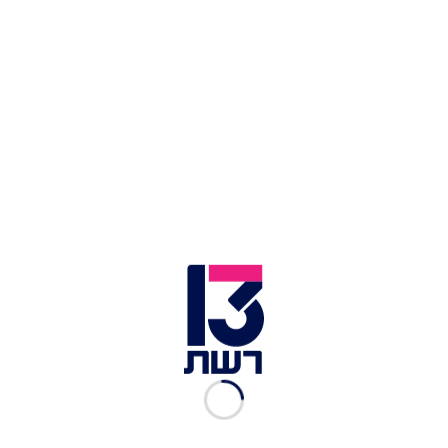
למרות הדוחק הבלתי ייאמן, השניים זחלו דרך החלל
עד שהגיעו לפתח בקיר, פרצו אותו וחמקו דרכו
לחופשי. גורמים ברשויות המקומיות סיפרו כי הפתח
ממוקם בצידו האחורי של בית הכלא, במקום שאינו
מגודר בגדר תיל.