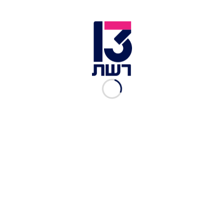
מייק פומפאו ויצחק הרצוג בבית ההכנסת בהאלה שבגרמניה |
צילום: הסוכנות היהודית
"על מנהיגי העולם להתאחד ולנקוט יד ברזל שתגדע
את האנטישמיות, הן בהגנה פיזית על מוסדות חינוך
יהודים ובראש ובראשונה בחינוך ובחקיקה ברורה
כנגד גילויי שנאה ואלימות", קבע יו"ר הסוכנות
היהודית. "בשבת הקרובה ימלאו 81 שנה לליל הבדולח,
הפוגרום שאירע בכל רחבי גרמניה שממנו התחילה
שואת יהודי אירופה. לא יעלה על הדעת שגם כיום