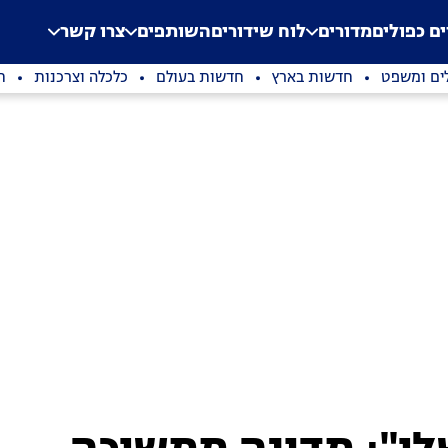
.
Application error: a clien
ים כפולים
מדורים
לוח שידורים
השותפים
צרו קשר
ים ומשפט
חדשות בארץ
חדשות בעולם
כלכלה וצרכנות
ת