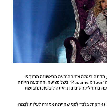
אחרי שביטלה מספר הופעות וספגה ביקורות ממעריצים, מדונה ביטלה את ההופעה הראשונה מתוך 15
הופעות מתוכננות בלונדון במסגרת סיבוב ההופעות שלה "Madame X Tour" בשל פציעה. ההופעה הייתה
פצעה בתחילת הסיבוב ונראתה לובשת תחבושת
בשבוע שעבר הזמרת ביטלה הופעה בליסבון שבפורטוגל 45 דקות בלבד לפני שהייתה אמורה לעלות לבמה