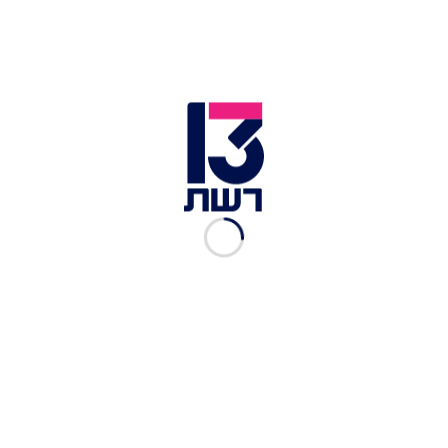
זמן צפייה: 02:01
כלי התקשורת בקולומביה מדווחים הבוקר (שבת) כי
גבר ישראלי בן 36 שמטייל בעיר מדיין הגיעת לפגוש
אישה שהכיר באפליקציית טינדר - אלא שאז הוא נחטף
על ידי קבוצה של שלושה גברים. הישראלי חולץ מתא
המטען של השלושה על ידי המשטרה לאחר שהרכב בו
נסע בצורה מחשידה.
שלושה צעירים מקומיים בשנות ה-20 לחייהם נעצרו,
והישראלי שיצא מתא המטען סיפר לכוח המשטרתי
שהוא נחטף וחפציו נגנבו על ידי השלושה זמן קצר
קודם לכן בשכונת אל פובלדו. הישראלי נפצע באורח