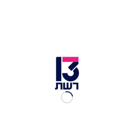
"אני רוצה לפנות גם לאלה שלא הצביעו לנו, או לי,
ולאלה שעדיין רוצים להישאר באיחוד האירופי", אמר
ראש ממשלת בריטניה, "אני רוצה שתדעו שאנחנו,
במפלגה השמרנית, לעולם לא נתעלם מהתחושות
שלכם".
לכתבות נוספות בחדשות 13 >>
בישראל מברכים את ג'ונסון: "קורבין אפשר
לאנטישמיות לבעבע"
היהודים בבריטניה נושמים לרווחה: "המדינה עמדה
איתנה נגד האנטישמיות"
כשהנשיא בכה: אירוע הירי בבי"ס שטלטל את ארה"ב •
מסכמים עשור