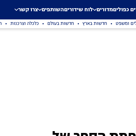
.
Application error: a clien
ים כפולים
מדורים
לוח שידורים
השותפים
צרו קשר
ים ומשפט
חדשות בארץ
חדשות בעולם
כלכלה וצרכנות
ת