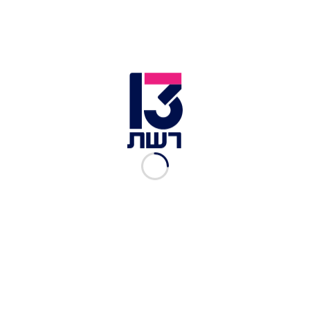
שהיו מיועדים לנשים נמכרו ביום שישי בתוך דקות
ספורות – בתום מחאה עקשנית שנמשכה שנים
ארוכות, בדרישה לאפשר לאוהדות האיראניות לפקוד
את האצטדיונים.
לכתבות נוספות בנושא >>
היסטוריה בסעודיה: ליגת כדורגל לנשים תיפתח
בחודש הבא
איראן: נעצרה כי צפתה בכדורגל – והציתה עצמה כדי
לחמוק מעונש