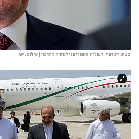
סטיב ויטקוף, השליח האמריקני למזרח התיכון | צילום: AP