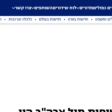
.
Application error: a clien
ים כפולים
מדורים
לוח שידורים
השותפים
צרו קשר
ים ומשפט
חדשות בארץ
חדשות בעולם
כלכלה וצרכנות
ת