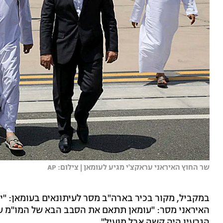
שר החוץ האיראני עראקצ'י מגיע לעומאן | צילום: AP
במקביל, מקור בכיר בארה"ב מסר לעיתונאים בעומאן: "י
האיראני מסר: "עומאן תתאם את הסבב הבא של המו"מ עם
הגרעין היה קשה אבל מועיל".