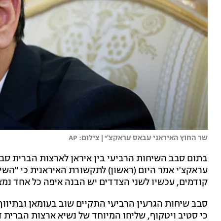
שר החוץ האיראני עבאס עראקצ'י | צילום: AP
בתום סבב השיחות הרביעי בין איראן לארצות הברית סב
עראקצ'י אמר היום (ראשון) לתקשורת האיראנית כי "השיח
קודמים, עכשיו לשני הצדדים יש הבנה איפה כל אחד נמ
סבב שיחות הגרעין הרביעי התקיים שוב בעומאן ובתיווך 
כי סטיב ויטקוף, שליחו המיוחד של נשיא ארצות הברית ד