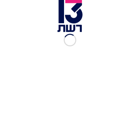
זמן צפייה: 00:21
תושבי העיר איספהאן שבאיראן דיווחו הלילה (שני) על
קולות ירי שנשמעו מכיוון מערכות ההגנה האווירית
הפרוסות סביב העיר, בה נמצא על פי הדיווחים כור
גרעיני.
לפי כמה מהדיווחים, כטב"מים תקפו בסיס חיל האוויר
של משמרות המהפכה האיראניות באיספהאן,
וברשתות החברתיות הופצו סרטונים המתעדים את
הירי, אך אין אישור רשמי לכך.
בתוך כך, כלי תקשורת ערביים מדווחים כי הלילה
תקפה ישראל עמדה צבאית ששייכת לחיזבאללה