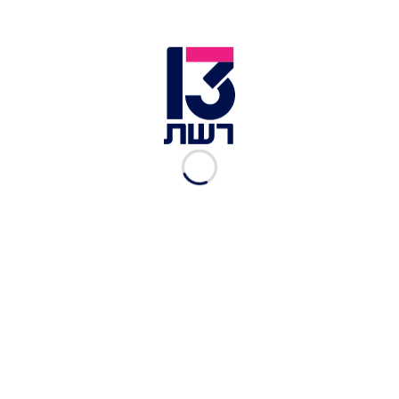
מועשר מספקת כדי לייצר פצצה גרעינית אחת. עם
זאת ההצהרה של שר החוץ האמריקני בהחלט יכולה
לשקף את המצב המתוח.
"זה נראה כמו סופו של הסכם הגרעין", המשפט הזה
נאמר לא מעט פעמים בצמתים שבהן נראה היה שאכן
זה סופו של ההסכם שנחתם ב-2015, בפרט מול שורת
ההפרות האיראניות; והוא נאמר גם כעת. אתמול נשאל
על כך נשיא צרפת עמנואל מקרון, המתווך הלא רשמי
בין הצדדים בהסכם, והשיב כי "שתי המדינות
המרכזיות שחתומות על ההסכם, ארה"ב ואיראן,
נוטשות אותו, ורק האירופים נשארו".