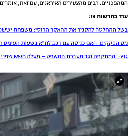
המהפכניים. רבים מהצעירים האיראנים, עם זאת, אומרים 
עוד בחדשות 13:
בשל ההחלטה להסגיר את ההאקר הרוסי: משפחת יששכר
מס הפקקים: האם כניסה עם רכב לת"א בשעות העומס ת
גנץ: "המתקפה נגד מערכת המשפט – מעלה חשש שפני נת