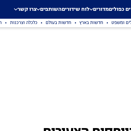
.
Application error: a clien
ים כפולים
מדורים
לוח שידורים
השותפים
צרו קשר
ים ומשפט
חדשות בארץ
חדשות בעולם
כלכלה וצרכנות
ת