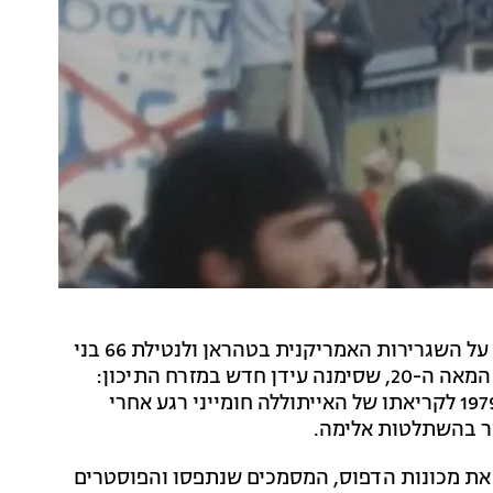
בשבוע הקרוב יציינו בעולם ובאיראן 40 שנה להשתלטות על השגרירות האמריקנית בטהראן ולנטילת 66 בני
הערובה. זו הייתה אחת ההפגנות הרות הגורל ביותר של המאה ה-20, שסימנה עידן חדש במזרח התיכון:
מאות סטודנטים איראנים, מלאים בזעם מהפכני, נענו ב-1979 לקריאתו של האייתוללה חומייני רגע אחרי
מר בהשתלטות אלימה.
ג את מכונות הדפוס, המסמכים שנתפסו והפוסטרים