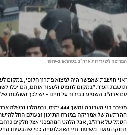
הפריצה לשגרירות ארה''ב בטהראן ב-1979
"אני חושבת שאפשר היה למצוא פתרון חלופי, במקום לע
תושבת העיר. "במקום לתפוס ולעצור אותם, הם יכלו לשב
עם ארה"ב השפיע בבירור על חיינו - יש לכך השלכות שליל
משבר בני הערובה נמשך 444 ימים, ו
ההרתעה של אמריקה במזרח התיכון ובעולם החל להישחק
הסמל של ארה"ב, אבל הלהט המהפכני אצל חלקים נרחבי
רחוקה מאוד משיפור חיי האוכלוסייה כפי שהבטיחו מייס