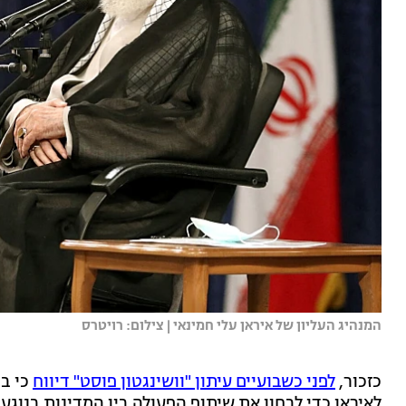
המנהיג העליון של איראן עלי חמינאי | צילום: רויטרס
כזכור,
לפני כשבועיים עיתון "וושינגטון פוסט" דיווח
כי במ
לאיראן כדי לבחון את שיתוף הפעולה בין המדינות בנוג