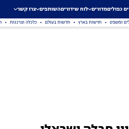
.
Application error: a clien
ים כפולים
מדורים
לוח שידורים
השותפים
צרו קשר
ים ומשפט
חדשות בארץ
חדשות בעולם
כלכלה וצרכנות
ת