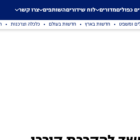
.
Application error: a clien
ים כפולים
מדורים
לוח שידורים
השותפים
צרו קשר
ים ומשפט
חדשות בארץ
חדשות בעולם
כלכלה וצרכנות
ת