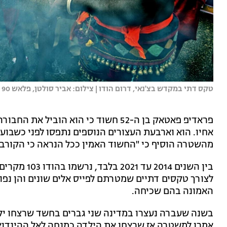
טקס דתי במקדש בצ'נאי, דרום הודו | צילום: אביר סולטן, פלאש 90
פראדיפ פאטאק בן ה-52 חשוד כי הוא הו
אחיו. הוא וארבעת העצורים הנוספים נתפסו לפני כשבוע
מהשטרה הוסיף כי "החשוד האמין ככל הנראה כי הקורבן 
בין השנים 14
לצורך טקסים דתיים שמטרתם לפייס אלים שונים והן נפו
האמונה בהם שכיחה.
אמרו למשטרה אז שרצחו את הילדה כמנחה לאל ההינדואי