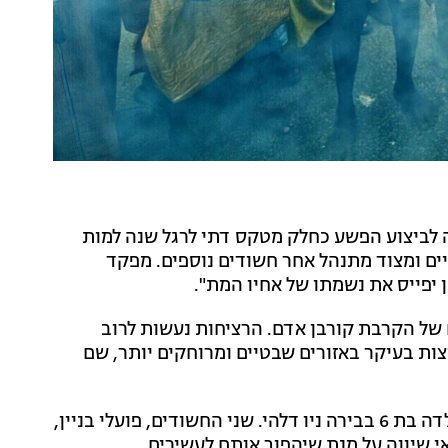
ביל את החבורה לביצוע הפשע כחלק מטקס דתי לרגל שנה למות
יים ומצוד מתנהל אחר חשודים נוספים. מפקד
יפייס את נשמתו של אחיו המת".
20 עד 2021 בלבד, נרשמו בהודו 103 מקרים של הקרבת קורבן אדם. הרציחות נעשות לרוב
צות בעיקר באזורים שבטיים ומרוחקים יותר, שם
בשנה שעברה נעצרו במדינה שני גברים בחשד שרצחו ילדה בת 6 בבירה ניו דלהי. שני החשודים, פועלי בניין,
 שיווה על מנת שיהפוך אותם לעשירים.