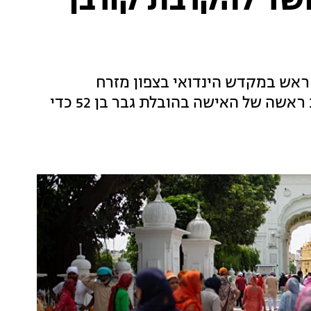
רו בחשד להקרבת קורבן
אש במקדש הינדואי בצפון מזרח
תת-היבשת, החמישה נעצרו בחשד שכרתו את ראשה של האישה בהובלת גבר בן 52 כדי