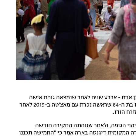
 אדם - ארבע שנים לאחר שנמצאה גופת אישה
כרותת ראש במקדש הינדואי. הגופה שייכת לשאנטי שאו בת ה-64 שראשה נכרת עם מאצ'טה ב-2019 לאחר
רח הודו.
יהוי הגופה, ולאחר שזוהתה החקירה חודשה
 המקומית דיגנטה בארה אמר כי "החמישה תכננו