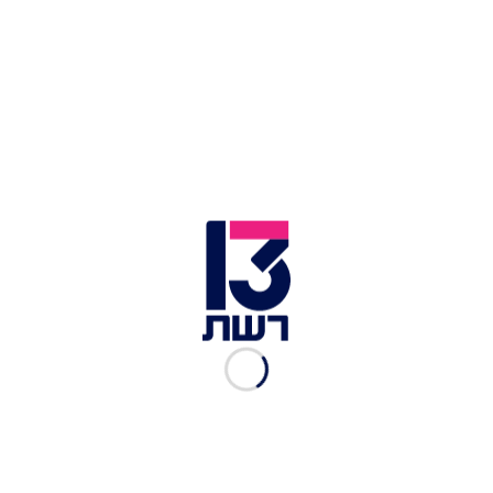
תמונת האחים גלי וזיו ברמן על עיתוני הבוקר באוסטרליה
בעיתונות האוסטרלית הוקדש מקום מרכזי לשובם של
האחים גלי וזיו ברמן, שתמונתם המשותפת הופיעה על
שער ה-Herald Sun, אחד העיתונים הפופולריים
במדינה. העיתון הדגיש את האיחוד המרגש של
השניים עם משפחתם ואת התמיכה הרבה שהביע
הציבור האוסטרלי, אשר עקב מקרוב אחר גורלם.