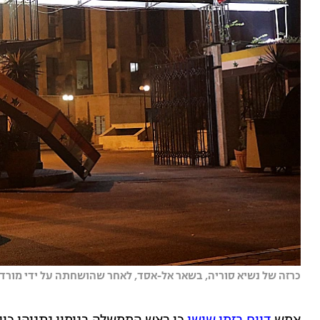
כרזה של נשיא סוריה, בשאר אל-אסד, לאחר שהושחתה על ידי מורדים