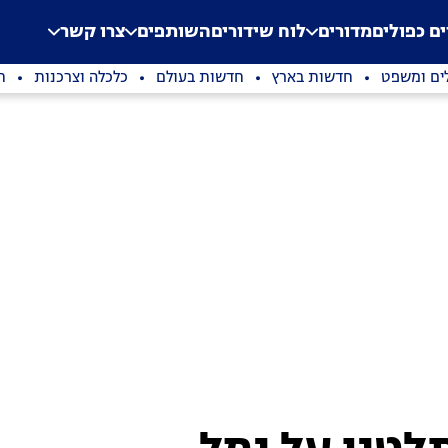
.
Application error: a clien
ים כפולים
מדורים
לוח שידורים
השותפים
צרו קשר
ים ומשפט
חדשות בארץ
חדשות בעולם
כלכלה וצרכנות
ת