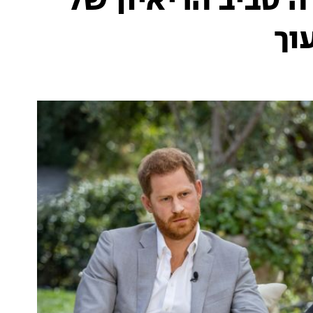
 סביב הריאיון של
וך