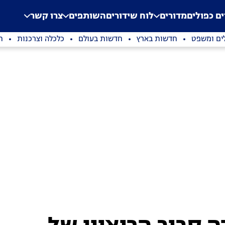
.
Application error: a clien
ים כפולים
מדורים
לוח שידורים
השותפים
צרו קשר
ים ומשפט
חדשות בארץ
חדשות בעולם
כלכלה וצרכנות
ת