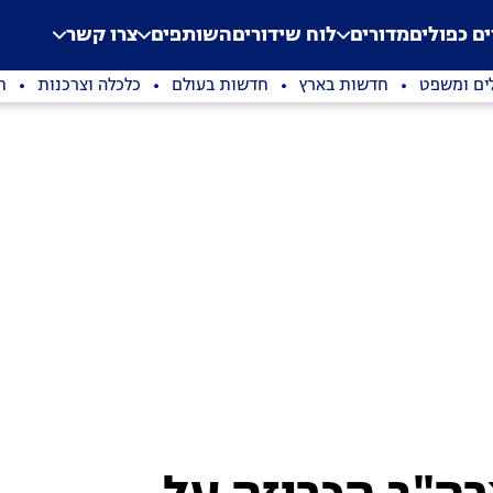
.
Application error: a clien
ים כפולים
מדורים
לוח שידורים
השותפים
צרו קשר
ים ומשפט
חדשות בארץ
חדשות בעולם
כלכלה וצרכנות
ת