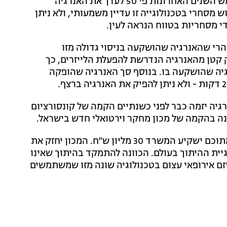
בשנים האחרונות חלה התקדמות מהירה, שהכפילה בחמש השנים האחרונות פי 50 לערך את האנרגיה
מסחרי בטכנולוגייה זו עדיין משמעותי, ולא ניתן
י מסחריות בטווח הנראה לעין.
הרי שהאנרגיה שהושקעה בניסוי גדולה מזו
קטן מהאנרגיה הנדרשת להפעלת הלייזרים, כך
גיה שהושקעה בו. בנוסף סך האנרגיה שהופקה
יה יזמה כבר לפני כשנתיים הקמה של קונסורציום
ה בהקמה של מכון מחקר וירטואלי חדש בישראל.
המכון יעבוד בתקציב של כ-40 מליון ש"ח לחמש שנים, מתוכם ישקיע המשרד 30 מליון ש"ח. המכון יחזק את
יית ההיתוך בעולם. הכוונה להתמקד בהיתוך שאינו
יוד כפי שיש ב-NIF או ב-ITER שהוא מיזם אירופאי עצום בטכנולוגיה שונה מזו שמשתמשים