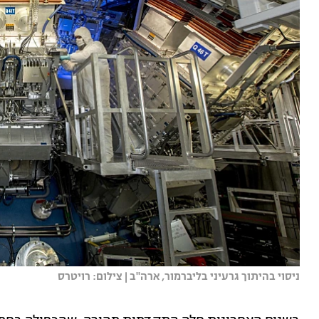
ניסוי בהיתוך גרעיני בליברמור, ארה''ב | צילום: רויטרס