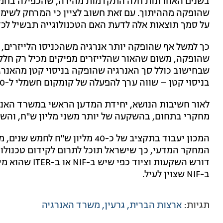
שהופקה מההיתוך. עם זאת חשוב לציין כי המרחק לשימוש 
על סמך תוצאות אלה לדעת האם הטכנולוגייה תבשיל לכד
כך למשל אף שהופקה יותר אנרגיה משהכניסו הלייזרים, 
שהופקה, משום שהאור שהלייזרים מפיקים מכיל רק חלק 
שבחישוב כולל סך האנרגיה שהופקה בניסוי קטן מהאנר
בניסוי קטן – שווה ערך להפעלה של קומקום חשמלי ל-20 דקות - ולא ניתן להפיק את האנרגיה ברצף.
לאור חשיבות הנושא, יחידת המדען הראשי במשרד האנרג
מחקרי בתחום, בהשקעה של יותר משני מליון ש"ח, והשנ
המחקר המדעי, כך שישראל תוכל לתרום לקידום טכנולוג
דורש השקעות וצ
ב-NIF שצוין לעיל.
תגיות:
ארצות הברית
גרעין
משרד האנרגיה