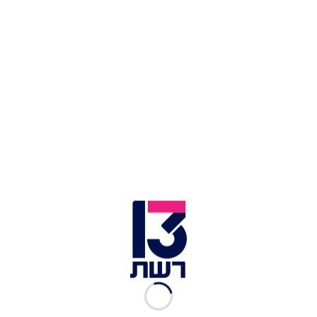
מהממוצע, מה שגרם לשיטפונות הקשים". העיתון
הגרמני "בילד" כינה את האירועים "שיטפון המוות".
כתבות נוספות בחדשות 13 >>
גורמים בקואליציה: "המצב שברירי – ברור שנפסיד
בהצבעות נוספות"
בנט בדיון בקריה: "החיסון פחות יעיל משמעותית מול
זן הדלתא"
גנץ וסער סיכמו: תבחן ההצעה להקמת ועדת חקירה
לפרשת הצוללות