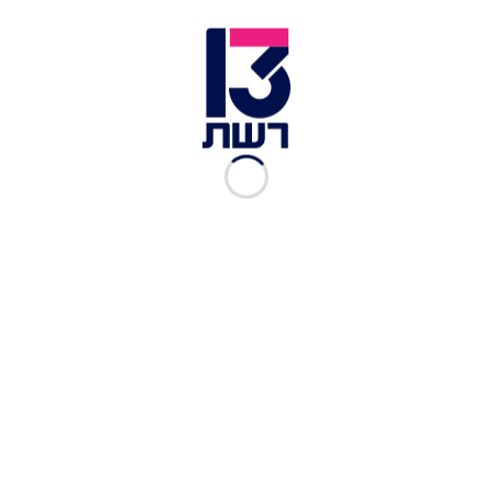
עליך עם הדוא"ל שלנו, עם הטלפון שלנו, אז איך נסמוך
עליך עם הכסף שלנו?". נדיה וללזקוואז, חברת קונגרס
נוספת מהמפלגה הדמוקרטית, שאלה: "האם למדת
שאסור לשקר?".
מייסד ומנכ''ל פייסבוק מארק צוקרברג בקונגרס | צילום: רויטרס