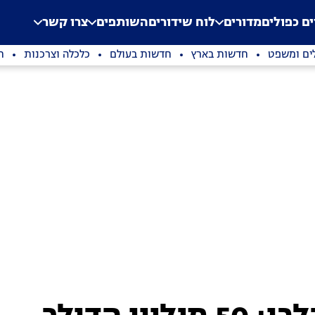
.
Application error: a clien
ים כפולים
מדורים
לוח שידורים
השותפים
צרו קשר
ים ומשפט
חדשות בארץ
חדשות בעולם
כלכלה וצרכנות
ת