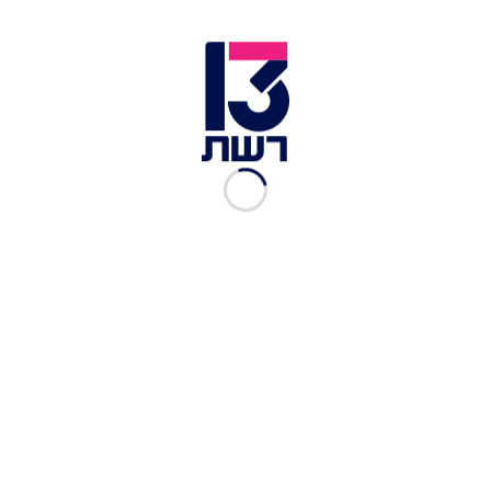
בפעם השלישית: טראמפ נפגש עם קים באזור המפורז
"אסון נרקיסיסטי": ביקורות קשות נגד מצעד יום
העצמאות של טראמפ
"חזקים מתמיד": צפו בחגיגות יום העצמאות של
ארצות הברית