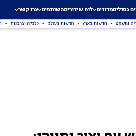
.
Application error: a clien
ים כפולים
מדורים
לוח שידורים
השותפים
צרו קשר
ים ומשפט
חדשות בארץ
חדשות בעולם
כלכלה וצרכנות
ת