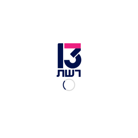
צילום תמונה ראשית: רויטרס
זמן צפייה: 01:46
העיתון הלבנוני "אל-אח'באר", המזוהה עם חיזבאללה,
דיווח היום (שבת) כי שירות הביטחון הכללי במדינה
עצר שני אזרחים רוסים, זוג נשוי, בנמל התעופה
הבינלאומי של ביירות - בעת שניסו לעזוב את לבנון.
השניים נאשמים כי ריגלו לטובת ישראל.
לפי הדיווח, "העצור הודה כי גויס על-ידי המודיעין
הישראלי לפני זמן לא רב, וכי קיבל הנחיות לצאת