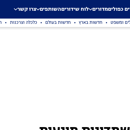
.
Application error: a clien
ים כפולים
מדורים
לוח שידורים
השותפים
צרו קשר
ים ומשפט
חדשות בארץ
חדשות בעולם
כלכלה וצרכנות
ת