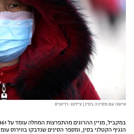
אישה עם מסיכה בסין | צילום: רויטרס
הנגיף הקטלני בסין, ומספר הסינים שנדבקו בווירוס עומד על 05