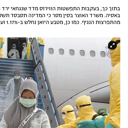
באסיה. משרד האוצר בסין מסר כי המדינה תסבסד תשלומ
מהתפרצות הנגיף. כמו כן, מטבע היואן נחלש ב-1.17% ועומד על 7.01 לדולר.