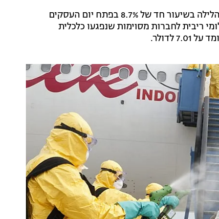
בתוך כך, בעקבות התפשטות הווירוס מדד שנגחאי ירד הלילה בשיעור חד של 8.7% בפתח יום העסקים
י ריבית לחברות מסוימות שנפגעו כלכלית