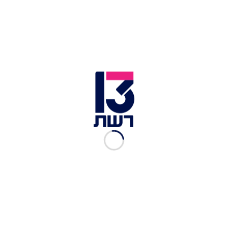
אילוסטרציה | צילום: רויטרס
מרבית המקרים אירעו לפני עשרות שנים, אם כי נטען
שמקרה אחד התרחש לא מזמן כך שמבחינת החוק
הוא עדיין תקף לתביעה על ידי הקורבן אם ירצה בכך.
אירוע ספציפי זה הועבר לחקירת הרשויות והעבריין
טרם זוהה.
עוד עלה מהדוח כי כומר אחד, שכבר אינו בין החיים,
הטריד לפחות שתי ילדות - והכול עשה במסווה
שכביכול לימד אותן לשחות או להחליק על הקרח.
קורבן אחר סיפר גם כן כי עבר התעללות על ידי כומר,
אבל העדות שלו לא תועדה ולא הועברה לטיפול רק