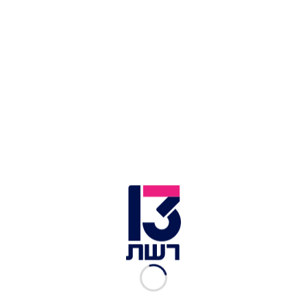
צילום תמונה ראשית: רויטרס
זמן צפייה: 03:00
אירוע ירי בקנדה:
שוטר נהרג ושני בני אדם נפצעו
באורח קשה הערב (שני) באירוע ירי בעיר מונטריאול
שבפרובינציית קוויבק. כוחות משטרה הגיעו לזירה
בשכונת קוט-דה-נג', שם מתגוררים רבים מהקהילה
היהודית בעיר, ומהמשטרה המקומית נמסר כי היורה
נוטרל. בין הפצועים - מיכאל (מישל) מזרחי, תושב
מונטריאול כבן 45. נבדק האם מזרחי נפגע מירי
השוטרים. לפי המשטרה המקומית, החשוד נוטרל.
מזק"א נמסר כי על פי המידע הראשוני, נסיבות האירוע