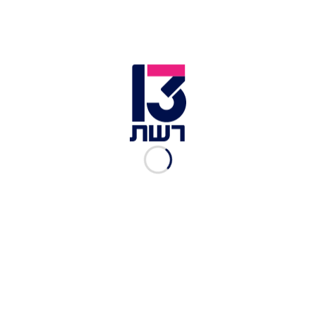
מחוווה לקובי בראיינט בטקס פרסי הגארמי | צילום: רויטרס
כזכור, אמש נהרג כוכב ה-NBA לשעבר, קובי בראיינט
בן ה-41, בהתרסקות מסוק בקליפורניה. כדורסלן
העבר נספה בתאונה עם אחת מבנותיו בת ה-13,
חברתה, אחד מהוריה והטייס שגם שהו בכלי הטיס
הפרטי.
נשיא ארצות הברית דונלד טראמפ צייץ ואמר כי מדובר
ב"חדשות נוראיות" והנשיא לשעבר ברק אובמה כתב:
"קובי היה אגדה על המגרש ורק התחיל את מה שהיה