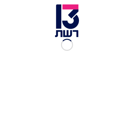
לאחר סיום המלחמה הצליח לאתר את אמו, אך אביו
ומרבית משפחתו המורחבת נרצחו. את יום הולדתו
ה-13 העביר לוסטיג באושוויץ, ולכן לא עלה לתורה.
שנים לאחר מכן סגר מעגל כשחזר לציין בר מצווה
מאוחר מול שערי המחנה.
עוד בחדשות 13:
45 שנים לאחר מותו: ניצולי השואה ומשפחותיהם
זוכרים את שינדלר
לאחר שקיבלה מאות איומים: אבטחה הוצמדה לניצולת
שואה באיטליה
ראש ממשלת פולין: "פיצויים מצידנו על השואה –
ניצחון להיטלר"