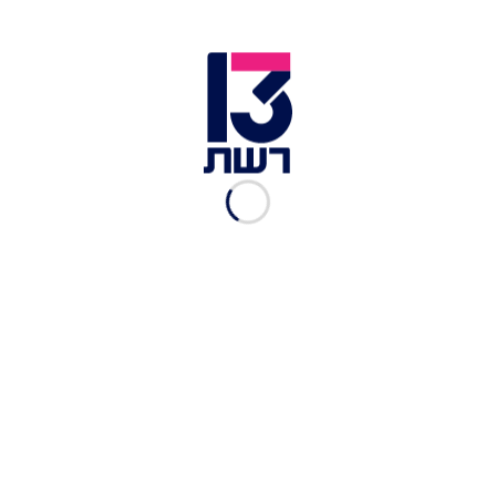
בתום שנה שבה פורסמו סקרים שהצביעו על שוויון או
יתרון קל לטראמפ על ביידן. אמש סיכמו האריס
וטראמפ כי העימות ביניהם ייערך ב-10 בספטמבר,
פחות מחודשיים לפני הבחירות. כך דווח ברשת ABC.