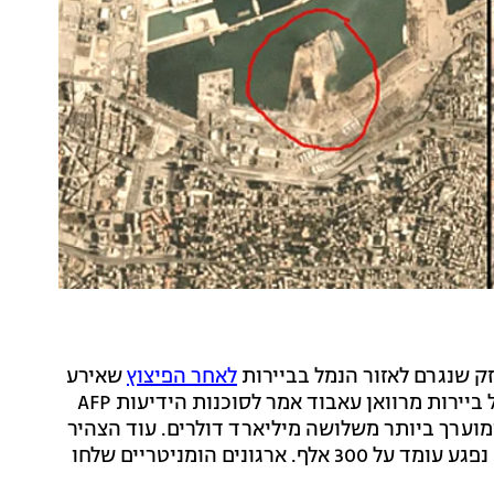
זק שנגרם לאזור הנמל בביירות
לאחר הפיצוץ
שאירע
בו אתמול. בצילום מופיע המכתש שנוצר בלב הנמל. מושל ביירות מרוואן עאבוד אמר לסוכנות הידיעות AFP
מוערך ביותר משלושה מיליארד דולרים. עוד הצהיר
כי הוא סבור שמספר האנשים שנותרו חסרי בית או ביתם נפגע עומד על 300 אלף. ארגונים הומניטריים שלחו