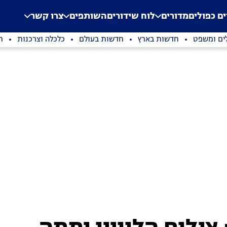
.
Application error: a clien
ים כפולים
מדורים
לוח שידורים
השותפים
צרו קשר
ים ומשפט
חדשות בארץ
חדשות בעולם
כלכלה וצרכנות
ת