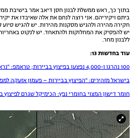
בתוך כך, ראש ממשלת לבנון חסן דיאב אמר בישיבת ממש
ביתם ויקיריהם. אני רוצה לנחם את אלה שאיבדו את יקירי
חקירה מהירה ולהגיש מסקנות מהירות. יש להגיש סיוע ל
יש להפסיק את המחלוקות ולהתאחד. יש לנקוט באחריות ל
ללבנון מחר.
עוד בחדשות 13:
100 נהרגו ו-4,000 נפצעו בפיצוץ בביירות; טראמפ: "נראה כמתקפה"
בישראל מזהירים: "הפיצוץ בביירות – פעמון אזעקה למפ
חומר דישון המצוי בחומרי נפץ: הכימיקל שגרם לפיצוץ ב