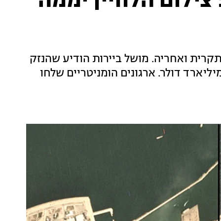
ילום הלוויין יממה
תקרית ואחריה. מושל ביירות הודיע שהנזק
רע על יותר מחצי עיר ומוערך ביותר מ-3 מיליארד דולר. ארגונים הומניטריים שלחו