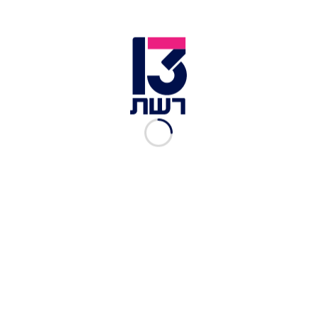
עקב המתיחות בספרד: משחק הקלאסיקו בין
ברצלונה למדריד נדחה
המהומות בברצלונה: הישראלים שנקלעו בין המשטרה
לתומכי קטלוניה
מהומות בברצלונה: מפגינים קטלונים שיבשו את
פעילות נמל התעופה