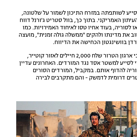
סייע לשותפתה במזרח התיכון לשמור על שלטונה,
תון האמריקני. בתוך כך, בוול סטריט ג'ורנל דווח
 לסוריה, בעוד אחיו טסו לאיחוד האמירויות. כמו
זוב את מדינתו ולהקים "ממשלה גולה זמנית", מועצה
רדן בוושינגטון הכחישה את הדיווח.
גורם בחיזבאללה מסר לסוכנות הידיעות הצרפתית AFP כי ארגון הטרור שלח 2,000 חיילים לאזור קוטייר,
י לסייע למשטר אסד נגד המורדים. האחרונים עדיין
 סוריה להדוף אותם. במקביל, המורדים הסורים
ו את העיר א-סנמין, השוכנת כ-20 קילומטרים דרומית לדמשק - והם מתקרבים לבירה