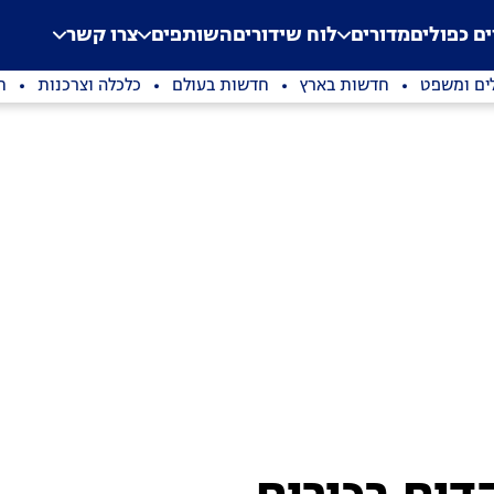
.
Application error: a clien
ים כפולים
מדורים
לוח שידורים
השותפים
צרו קשר
ים ומשפט
חדשות בארץ
חדשות בעולם
כלכלה וצרכנות
ת