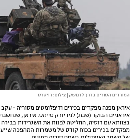
המורדים הסורים בדרך לדמשק | צילום: רויטרס
איראן מפנה מפקדים בכירים ודיפלומטים מסוריה - עקב
איראניים הבוקר (שבת) לניו יורק טיימס. איראן, שנחש
בצוותא עם רוסיה, החליטה לפנות את השגרירות בבירה דמ
מפקדים בכירים בכוח קודס של משמרות המהפכה שייעצו
של משטר האייתולות בשטח סוריה מפונים.