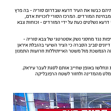
תיהם כבשו את העיר דרעא שבדרום סוריה - בה פרץ
בולית מבחינת המורדים. המרכז הסורי לזכויות אדם,
ורית, דיווח כי 90 אחוזים ממחוז דרעא נשלטים כעת על ידי המורדים - וכוחות צבא
פות נגד מחסני נשק אסטרטגי של צבא סוריה -
יונים סביב הסברה כי הציר השיעי בהובלת איראן
ה הנמשכת מול משטר האייתוללות וזרועות התמנון
 ונחלשו באופן שחייב אותם לסגת לעבר עיראק.
הימלט מהמדינה ולחזור לשטח הרפובליקה