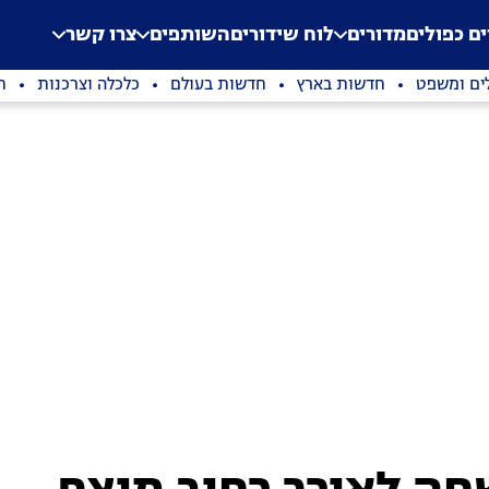
.
Application error: a clien
ים כפולים
מדורים
לוח שידורים
השותפים
צרו קשר
ים ומשפט
חדשות בארץ
חדשות בעולם
כלכלה וצרכנות
ת